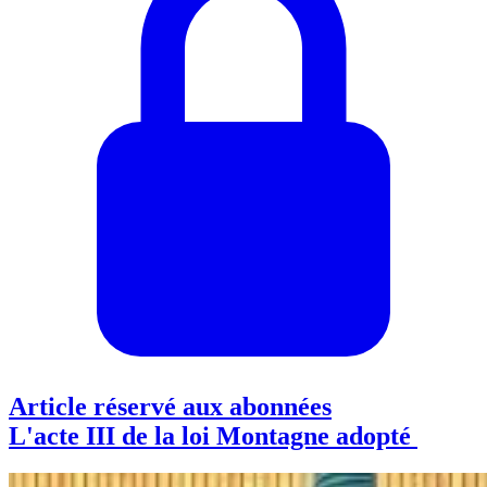
Article réservé aux abonnées
L'acte III de la loi Montagne adopté