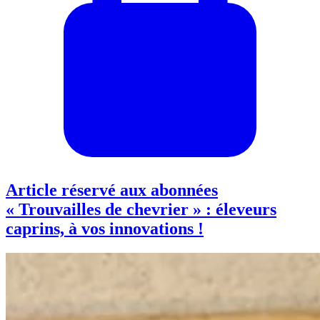
Article réservé aux abonnées
« Trouvailles de chevrier » : éleveurs
caprins, à vos innovations !