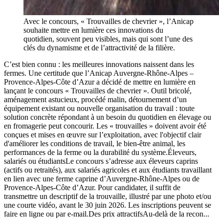
Avec le concours, « Trouvailles de chevrier », l’Anicap
souhaite mettre en lumière ces innovations du
quotidien, souvent peu visibles, mais qui sont l’une des
clés du dynamisme et de l’attractivité de la filière.
C’est bien connu : les meilleures innovations naissent dans les
fermes. Une certitude que l’Anicap Auvergne-Rhône-Alpes –
Provence-Alpes-Côte d’Azur a décidé de mettre en lumière en
lançant le concours « Trouvailles de chevrier ». Outil bricolé,
aménagement astucieux, procédé malin, détournement d’un
équipement existant ou nouvelle organisation du travail : toute
solution concrète répondant à un besoin du quotidien en élevage ou
en fromagerie peut concourir. Les « trouvailles » doivent avoir été
conçues et mises en œuvre sur l’exploitation, avec l'objectif clair
d'améliorer les conditions de travail, le bien-être animal, les
performances de la ferme ou la durabilité du système.Éleveurs,
salariés ou étudiantsLe concours s’adresse aux éleveurs caprins
(actifs ou retraités), aux salariés agricoles et aux étudiants travaillant
en lien avec une ferme caprine d’Auvergne-Rhône-Alpes ou de
Provence-Alpes-Côte d’Azur. Pour candidater, il suffit de
transmettre un descriptif de la trouvaille, illustré par une photo et/ou
une courte vidéo, avant le 30 juin 2026. Les inscriptions peuvent se
faire en ligne ou par e-mail.Des prix attractifsAu-delà de la recon...