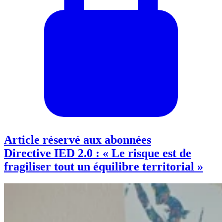
Article réservé aux abonnées
Directive IED 2.0 : « Le risque est de
fragiliser tout un équilibre territorial »