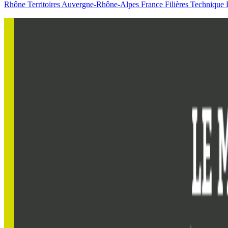
Rhône
Territoires
Auvergne-Rhône-Alpes
France
Filières
Technique