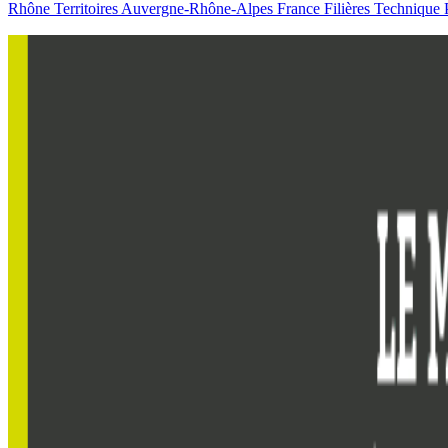
Rhône
Territoires
Auvergne-Rhône-Alpes
France
Filières
Technique