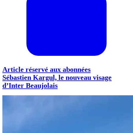
Article réservé aux abonnées
Sébastien Kargul, le nouveau visage
d’Inter Beaujolais