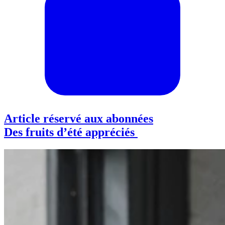
Article réservé aux abonnées
Des fruits d’été appréciés