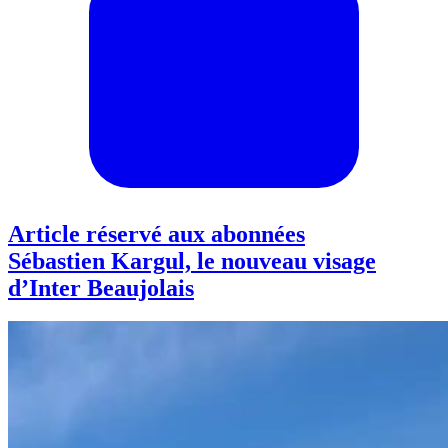
Article réservé aux abonnées
Sébastien Kargul, le nouveau visage
d’Inter Beaujolais