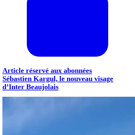
Article réservé aux abonnées
Sébastien Kargul, le nouveau visage
d’Inter Beaujolais