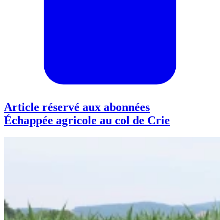
Article réservé aux abonnées
Échappée agricole au col de Crie