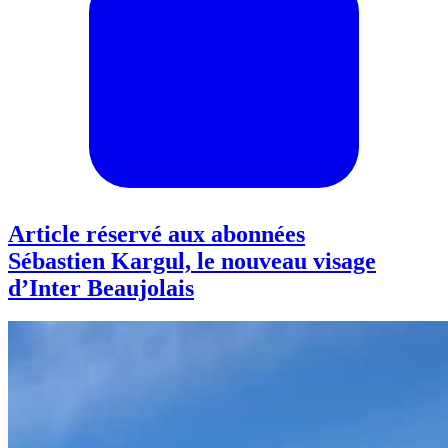
Article réservé aux abonnées
Sébastien Kargul, le nouveau visage
d’Inter Beaujolais