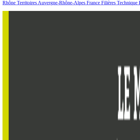
Rhône
Territoires
Auvergne-Rhône-Alpes
France
Filières
Technique