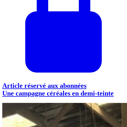
Article réservé aux abonnées
Une campagne céréales en demi-teinte