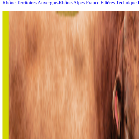
Rhône
Territoires
Auvergne-Rhône-Alpes
France
Filières
Technique