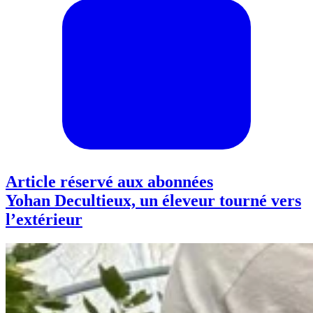
Article réservé aux abonnées
Yohan Decultieux, un éleveur tourné vers
l’extérieur