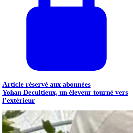
Article réservé aux abonnées
Yohan Decultieux, un éleveur tourné vers
l’extérieur