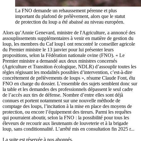
La FNO demande un rehaussement pérenne et plus
important du plafond de prélèvement, alors que le statut
de protection du loup a été abaissé au niveau européen.
Alors qu’Annie Genevard, ministre de l'Agriculture, a annoncé des
assouplissements supplémentaires à venir en matière de gestion du
loup, les membres du Caf loup1 ont rencontré le conseiller agricole
du Premier ministre le 13 janvier pour lui présenter leurs
propositions, selon la Fédération nationale ovine (FNO). « Le
Premier ministre a demandé aux deux ministres concernés
(Agriculture et Transition écologique, NDLR) d’assouplir toutes les
règles régissant les modalités possibles d’intervention, c’est-à-dire
concrètement de prélèvements de loups », résume Claude Font, élu
FNO en charge du dossier. L’ensemble des sujets semblent donc sur
la table et les demandes des professionnels dépassent le seul cadre
de l’accès aux tirs de défense. Nombre d’entre elles sont déjà
connues et portent notamment sur une nouvelle méthode de
comptage des loups, l’incitation à la mise en place des moyens de
protection, ou encore l’équipement des tireurs. Parmi les requêtes
qui pourraient aboutir, selon la FNO : la possibilité pour tous les
éleveurs de recourir aux lieutenants de louveterie et à la brigade
loup, sans conditionnalité. L’arrêté mis en consultation fin 2025 r...
La suite est réservée à nos abonnés.