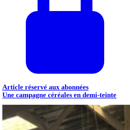
Article réservé aux abonnées
Une campagne céréales en demi-teinte