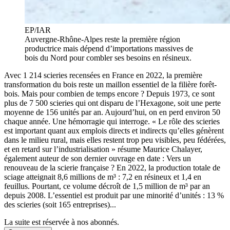
EP/IAR
Auvergne-Rhône-Alpes reste la première région
productrice mais dépend d’importations massives de
bois du Nord pour combler ses besoins en résineux.
Avec 1 214 scieries recensées en France en 2022, la première
transformation du bois reste un maillon essentiel de la filière forêt-
bois. Mais pour combien de temps encore ? Depuis 1973, ce sont
plus de 7 500 scieries qui ont disparu de l’Hexagone, soit une perte
moyenne de 156 unités par an. Aujourd’hui, on en perd environ 50
chaque année. Une hémorragie qui interroge. « Le rôle des scieries
est important quant aux emplois directs et indirects qu’elles génèrent
dans le milieu rural, mais elles restent trop peu visibles, peu fédérées,
et en retard sur l’industrialisation » résume Maurice Chalayer,
également auteur de son dernier ouvrage en date : Vers un
renouveau de la scierie française ? En 2022, la production totale de
sciage atteignait 8,6 millions de m³ : 7,2 en résineux et 1,4 en
feuillus. Pourtant, ce volume décroît de 1,5 million de m³ par an
depuis 2008. L’essentiel est produit par une minorité d’unités : 13 %
des scieries (soit 165 entreprises)...
La suite est réservée à nos abonnés.