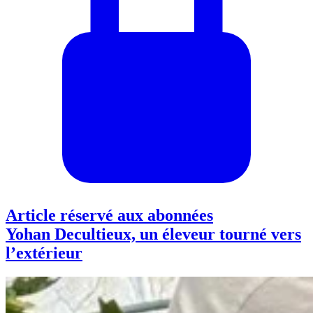
Article réservé aux abonnées
Yohan Decultieux, un éleveur tourné vers
l’extérieur