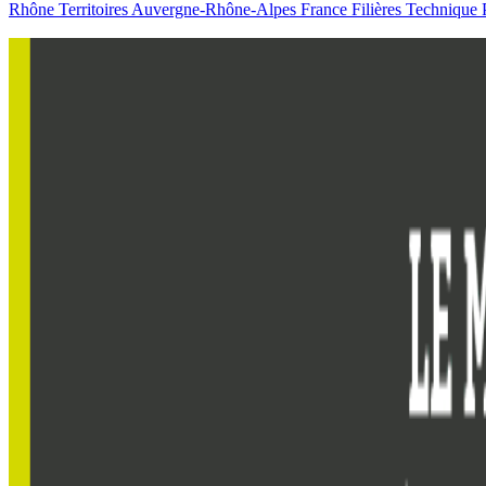
Rhône
Territoires
Auvergne-Rhône-Alpes
France
Filières
Technique