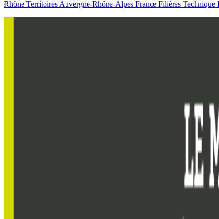
Rhône
Territoires
Auvergne-Rhône-Alpes
France
Filières
Technique