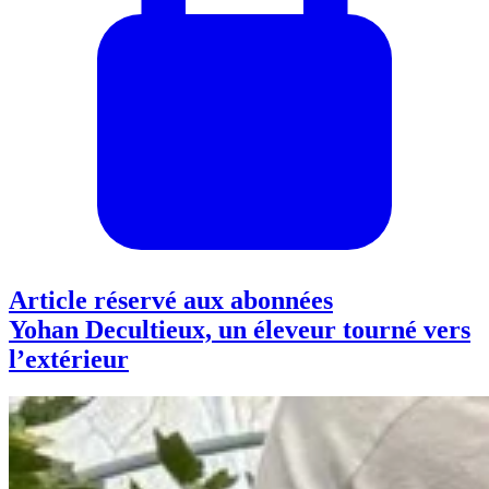
Article réservé aux abonnées
Yohan Decultieux, un éleveur tourné vers
l’extérieur