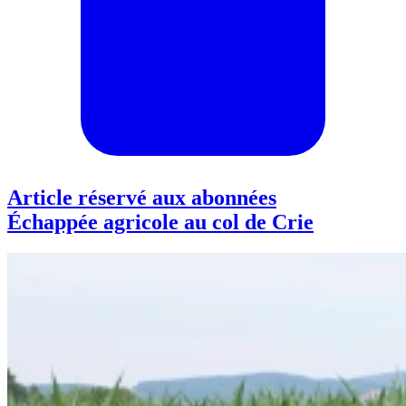
Article réservé aux abonnées
Échappée agricole au col de Crie