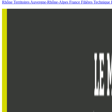
Rhône
Territoires
Auvergne-Rhône-Alpes
France
Filières
Technique