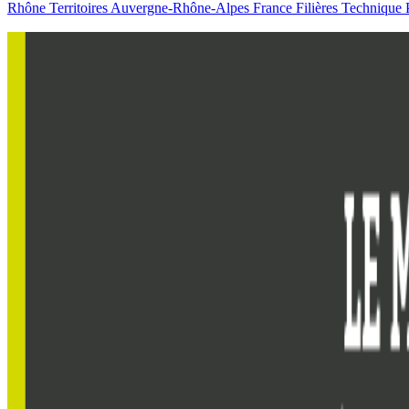
Rhône
Territoires
Auvergne-Rhône-Alpes
France
Filières
Technique