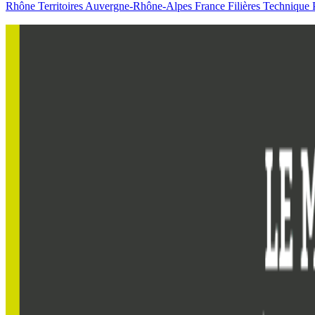
Rhône
Territoires
Auvergne-Rhône-Alpes
France
Filières
Technique