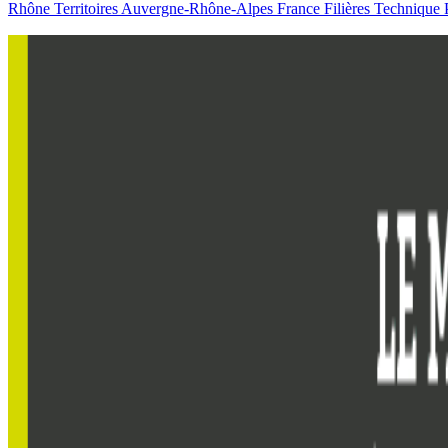
Rhône
Territoires
Auvergne-Rhône-Alpes
France
Filières
Technique