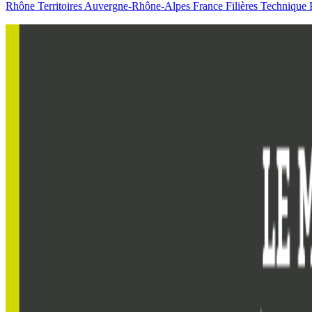
Rhône
Territoires
Auvergne-Rhône-Alpes
France
Filières
Technique