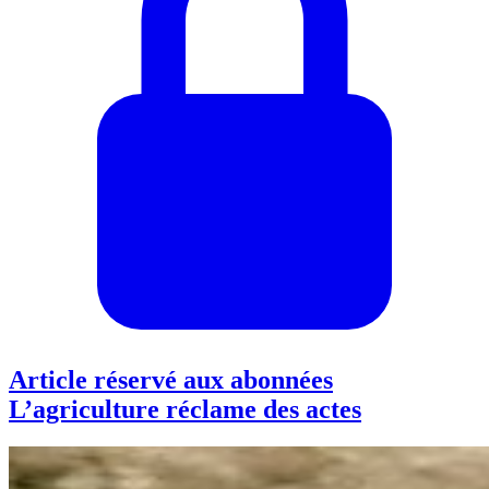
Article réservé aux abonnées
L’agriculture réclame des actes