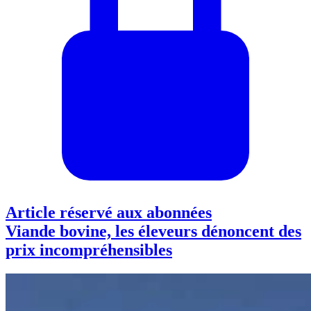
Article réservé aux abonnées
Viande bovine, les éleveurs dénoncent des
prix incompréhensibles