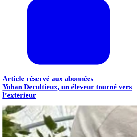
Article réservé aux abonnées
Yohan Decultieux, un éleveur tourné vers
l’extérieur