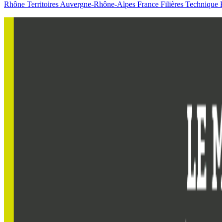
Rhône
Territoires
Auvergne-Rhône-Alpes
France
Filières
Technique