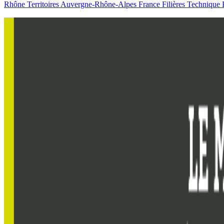
Rhône
Territoires
Auvergne-Rhône-Alpes
France
Filières
Technique