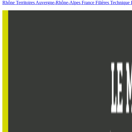
Rhône
Territoires
Auvergne-Rhône-Alpes
France
Filières
Technique