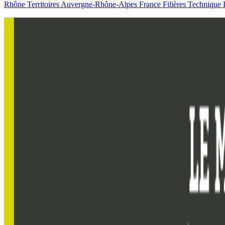
Rhône
Territoires
Auvergne-Rhône-Alpes
France
Filières
Technique