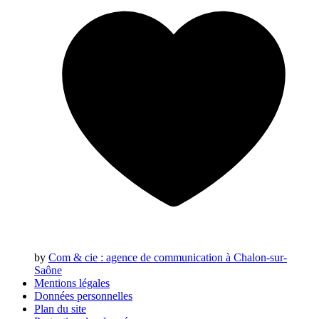
by
Com & cie
: agence de communication à Chalon-sur-
Saône
Mentions légales
Données personnelles
Plan du site