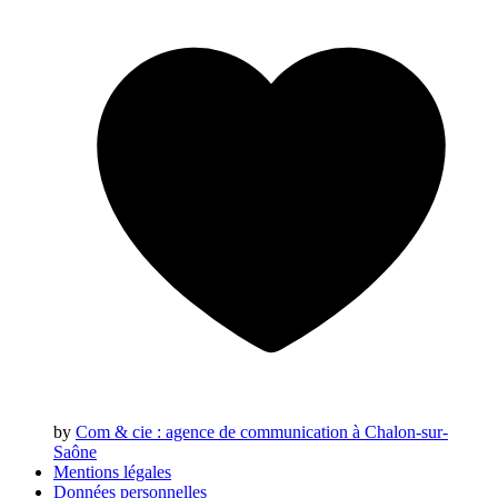
by
Com & cie
: agence de communication à Chalon-sur-
Saône
Mentions légales
Données personnelles