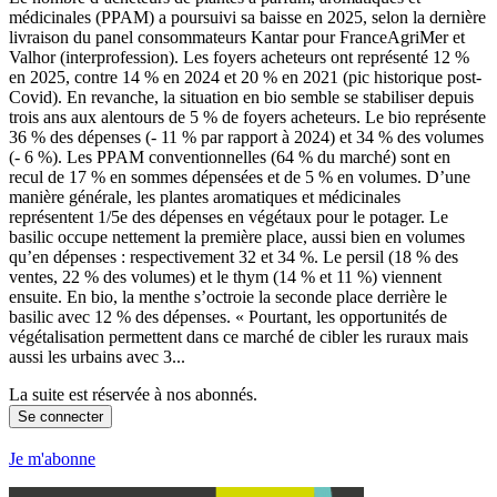
médicinales (PPAM) a poursuivi sa baisse en 2025, selon la dernière
livraison du panel consommateurs Kantar pour FranceAgriMer et
Valhor (interprofession). Les foyers acheteurs ont représenté 12 %
en 2025, contre 14 % en 2024 et 20 % en 2021 (pic historique post-
Covid). En revanche, la situation en bio semble se stabiliser depuis
trois ans aux alentours de 5 % de foyers acheteurs. Le bio représente
36 % des dépenses (- 11 % par rapport à 2024) et 34 % des volumes
(- 6 %). Les PPAM conventionnelles (64 % du marché) sont en
recul de 17 % en sommes dépensées et de 5 % en volumes. D’une
manière générale, les plantes aromatiques et médicinales
représentent 1/5e des dépenses en végétaux pour le potager. Le
basilic occupe nettement la première place, aussi bien en volumes
qu’en dépenses : respectivement 32 et 34 %. Le persil (18 % des
ventes, 22 % des volumes) et le thym (14 % et 11 %) viennent
ensuite. En bio, la menthe s’octroie la seconde place derrière le
basilic avec 12 % des dépenses. « Pourtant, les opportunités de
végétalisation permettent dans ce marché de cibler les ruraux mais
aussi les urbains avec 3...
La suite est réservée à nos abonnés.
Se connecter
Je m'abonne