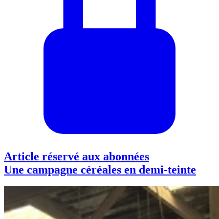
Article réservé aux abonnées
Une campagne céréales en demi-teinte