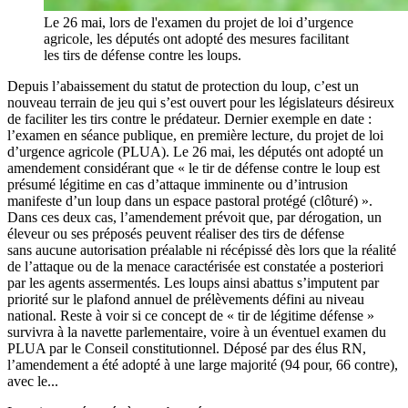
Le 26 mai, lors de l'examen du projet de loi d’urgence
agricole, les députés ont adopté des mesures facilitant
les tirs de défense contre les loups.
Depuis l’abaissement du statut de protection du loup, c’est un
nouveau terrain de jeu qui s’est ouvert pour les législateurs désireux
de faciliter les tirs contre le prédateur. Dernier exemple en date :
l’examen en séance publique, en première lecture, du projet de loi
d’urgence agricole (PLUA). Le 26 mai, les députés ont adopté un
amendement considérant que « le tir de défense contre le loup est
présumé légitime en cas d’attaque imminente ou d’intrusion
manifeste d’un loup dans un espace pastoral protégé (clôturé) ».
Dans ces deux cas, l’amendement prévoit que, par dérogation, un
éleveur ou ses préposés peuvent réaliser des tirs de défense
sans aucune autorisation préalable ni récépissé dès lors que la réalité
de l’attaque ou de la menace caractérisée est constatée a posteriori
par les agents assermentés. Les loups ainsi abattus s’imputent par
priorité sur le plafond annuel de prélèvements défini au niveau
national. Reste à voir si ce concept de « tir de légitime défense »
survivra à la navette parlementaire, voire à un éventuel examen du
PLUA par le Conseil constitutionnel. Déposé par des élus RN,
l’amendement a été adopté à une large majorité (94 pour, 66 contre),
avec le...