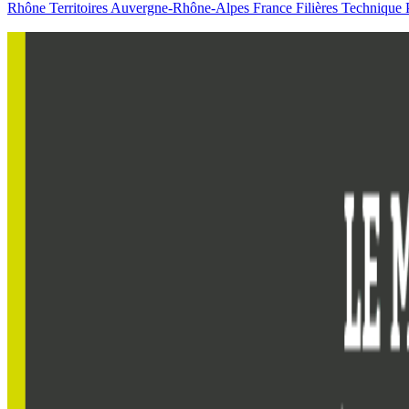
Rhône
Territoires
Auvergne-Rhône-Alpes
France
Filières
Technique