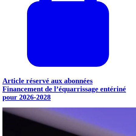
Article réservé aux abonnées
Financement de l’équarrissage entériné
pour 2026-2028