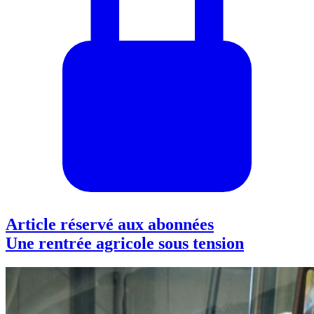
Article réservé aux abonnées
Une rentrée agricole sous tension