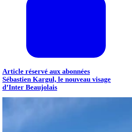
Article réservé aux abonnées
Sébastien Kargul, le nouveau visage
d’Inter Beaujolais