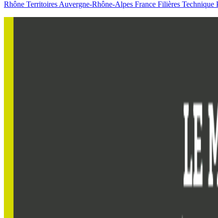
Rhône
Territoires
Auvergne-Rhône-Alpes
France
Filières
Technique