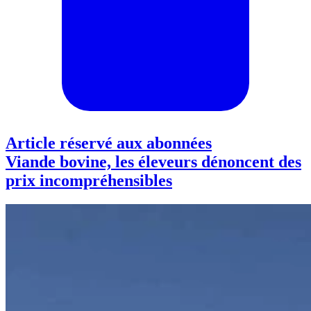
Article réservé aux abonnées
Viande bovine, les éleveurs dénoncent des
prix incompréhensibles