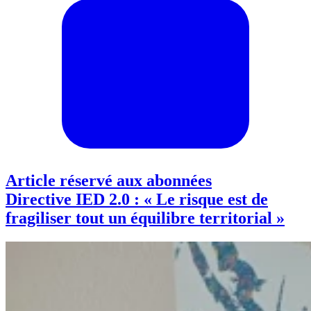
Article réservé aux abonnées
Directive IED 2.0 : « Le risque est de
fragiliser tout un équilibre territorial »