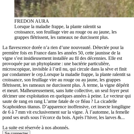
FREDON AURA
Lorsque la maladie frappe, la plante ralentit sa
croissance, son feuillage vire au rouge ou au jaune, les
grappes flétrissent, les rameaux ne durcissent plus.
La flavescence dorée n’a rien d’une nouveauté. Détectée pour la
première fois en France dans les années 50, cette jaunisse de la
vigne s’est insidieusement installée au fil des décennies. Elle est
provoquée par un phytoplasme : une bactérie particulière,
microscopique, invisible à l’œil nu, qui circule dans la sève et finit
par condamner le cep.Lorsque la maladie frappe, la plante ralentit sa
croissance, son feuillage vire au rouge ou au jaune, les grappes
flétrissent, les rameaux ne durcissent plus. À terme, la vigne dépérit
et meurt. Malheureusement, sans lutte collective, un seul foyer peut
décimer une exploitation en quelques années à peine. Le vecteur qui
saute de rang en rang L’arme fatale de ce fléau ? La cicadelle
Scaphoideus titanus. D’apparence inoffensive, cet insecte longiligne
de 6 à 7 mm vit exclusivement sur la vigne. À l’automne, la femelle
pond ses œufs sous l’écorce du bois. Après l’hiver, les larves &...
La suite est réservée à nos abonnés.
Se connecter