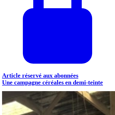
Article réservé aux abonnées
Une campagne céréales en demi-teinte