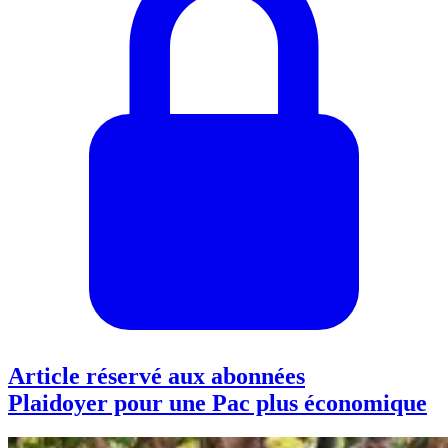
Article réservé aux abonnées
Plaidoyer pour une Pac plus économique