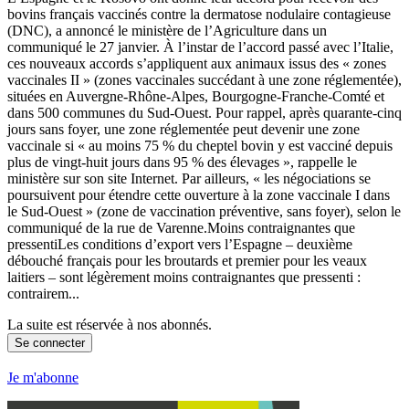
bovins français vaccinés contre la dermatose nodulaire contagieuse
(DNC), a annoncé le ministère de l’Agriculture dans un
communiqué le 27 janvier. À l’instar de l’accord passé avec l’Italie,
ces nouveaux accords s’appliquent aux animaux issus des « zones
vaccinales II » (zones vaccinales succédant à une zone réglementée),
situées en Auvergne-Rhône-Alpes, Bourgogne-Franche-Comté et
dans 500 communes du Sud-Ouest. Pour rappel, après quarante-cinq
jours sans foyer, une zone réglementée peut devenir une zone
vaccinale si « au moins 75 % du cheptel bovin y est vacciné depuis
plus de vingt-huit jours dans 95 % des élevages », rappelle le
ministère sur son site Internet. Par ailleurs, « les négociations se
poursuivent pour étendre cette ouverture à la zone vaccinale I dans
le Sud-Ouest » (zone de vaccination préventive, sans foyer), selon le
communiqué de la rue de Varenne.Moins contraignantes que
pressentiLes conditions d’export vers l’Espagne – deuxième
débouché français pour les broutards et premier pour les veaux
laitiers – sont légèrement moins contraignantes que pressenti :
contrairem...
La suite est réservée à nos abonnés.
Se connecter
Je m'abonne