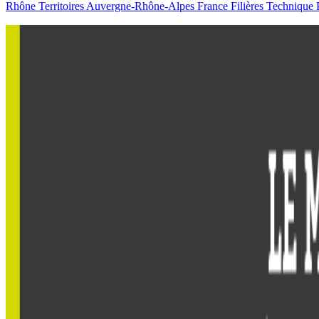
Rhône
Territoires
Auvergne-Rhône-Alpes
France
Filières
Technique