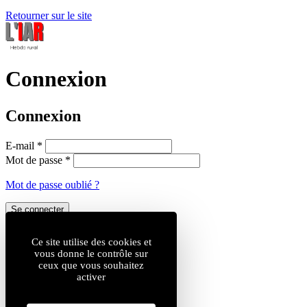
Retourner sur le site
Connexion
Connexion
E-mail
*
Mot de passe
*
Mot de passe oublié ?
Se connecter
Inscription
Ce site utilise des cookies et
vous donne le contrôle sur
ceux que vous souhaitez
Créer un compte
activer
OU